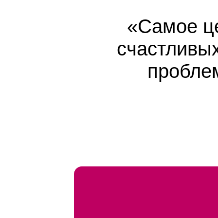
«Самое це
счастливы
пробле