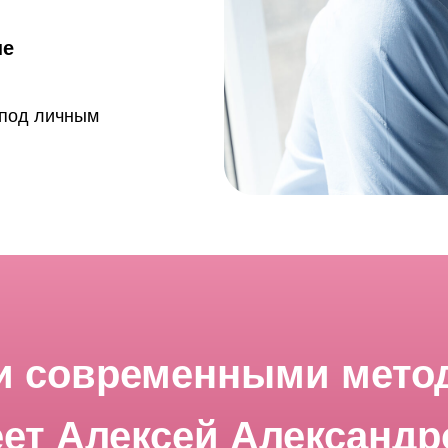
пе
 под личным
и современными мето
ет Алексей Александ