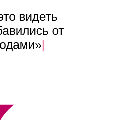
это видеть
бавились от
годами»
|