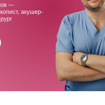
ков —
копист, акушер-
ирург