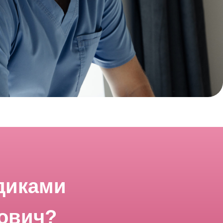
диками
рович?