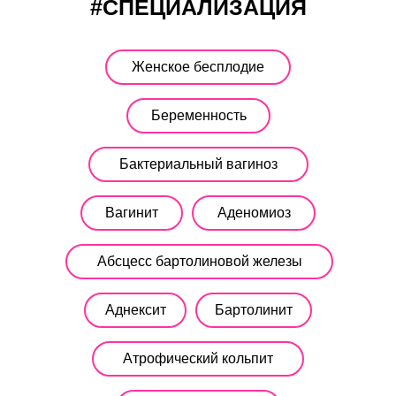
#СПЕЦИАЛИЗАЦИЯ
Женское бесплодие
Беременность
Бактериальный вагиноз
Вагинит
Аденомиоз
Абсцесс бартолиновой железы
Аднексит
Бартолинит
Атрофический кольпит