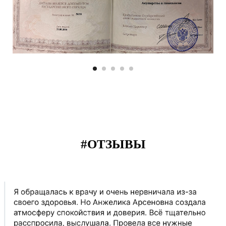
#ОТЗЫВЫ
Анжели