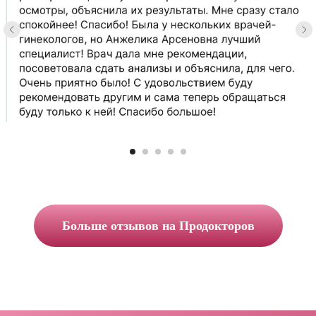
из
отн
Она п
женск
Запишит
помощ
Больше отзывов на Продокторов